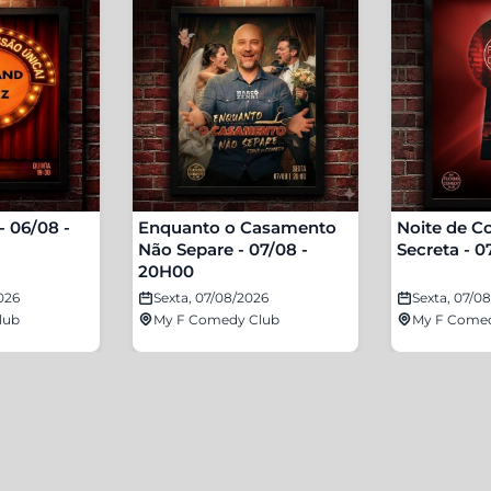
- 06/08 -
Enquanto o Casamento
Noite de C
Não Separe - 07/08 -
Secreta - 0
20H00
026
Sexta, 07/08/2026
Sexta, 07/0
lub
My F Comedy Club
My F Comed