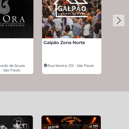
Galpão Zona Norte
NaRua 
uardo de Souza
Rua Severa, 212 - São Paulo
Av. Eng
 - São Paulo
Alvares