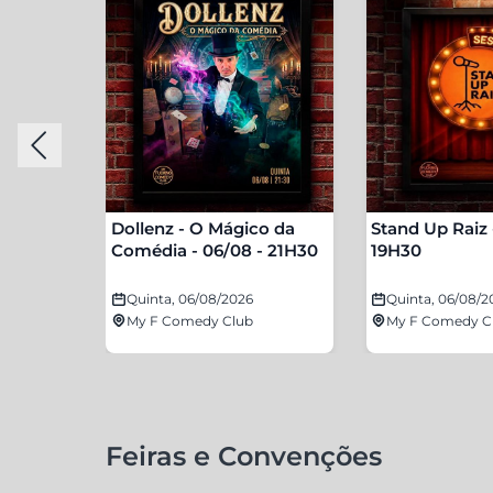
arcelo
Dollenz - O Mágico da
Stand Up Raiz 
0H00
Comédia - 06/08 - 21H30
19H30
Quinta, 06/08/2026
Quinta, 06/08/2
My F Comedy Club
My F Comedy C
Feiras e Convenções