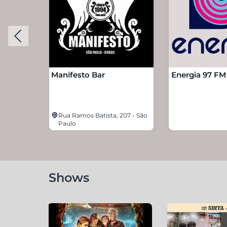
Bar
Manifesto Bar
Energia 97 FM
3813 -
Rua Ramos Batista, 207 - São
Paulo
Shows