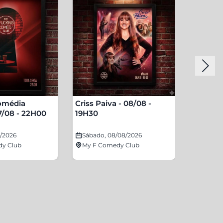
omédia
Criss Paiva - 08/08 -
Diguinh
7/08 - 22H00
19H30
08/08 -
8/2026
Sábado, 08/08/2026
Sábado,
y Club
My F Comedy Club
My F C