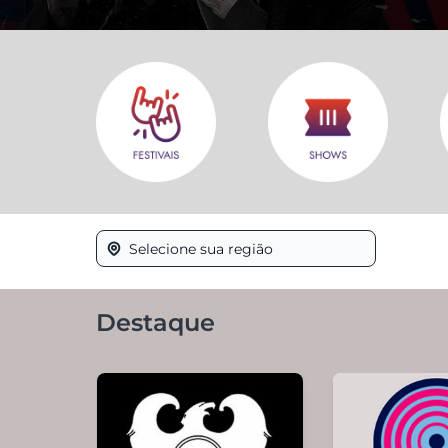
Destaque