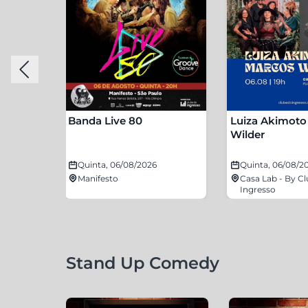
phonic
Banda Live 80
Luiza Akimoto
ão Paulo
Wilder
Quinta, 06/08/2026
Quinta, 06/08/2
Manifesto
Casa Lab - By C
Ingresso
Stand Up Comedy