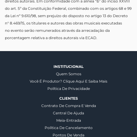
direitos autorais. Em conformidade com a alínea “b” do inciso XXVIII
do art. 5º da Constituição Federal, combinado com os artigos 68 e 99
da Lei nº 9.610/98, sem prejuízo do disposto no artigo 13 do Decreto
n° 8.469/15, os titulares e autores das obras musicais executadas
no evento serão remunerados através da arrecadação da
porcentagem relativa a direitos autorais via ECAD.
INSTITUCIONAL
Quem Somos
Você É Produtor? Clique Aqui E Saiba Mais
Política De Privacidade
CLIENTES
Contrato De Compra E Venda
Central De Ajuda
Meia-Entrada
Política De Cancelamento
Pontos De Venda