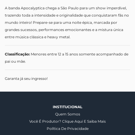
A banda
Apocalyptica
chega a São Paulo para um show imperdível,
trazendo toda a intensidade e originalidade que conquistaram fãs no
mundo inteiro! Prepare-se para uma noite épica, marcada por
grandes sucessos, performances emocionantes e a mistura única
entre música clássica e heavy metal.
Classificação:
Menores entre 12 a 15 anos somente acompanhado de
pai ou mãe.
Garanta já seu ingresso!
INSTITUCIONAL
Quem Somos
Você É Produtor? Clique Aqui E Saiba Mais
Política De Privacidade