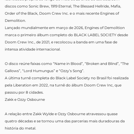
discos como Sonic Brew, 1919 Eternal, The Blessed Hellride, Mafia,
Order of the Black, Doom Crew Inc. e o mais recente Engines of
Demolition.
Lançado mundialmente em março de 2026, Engines of Demolition
marca o primeiro álbum completo do BLACK LABEL SOCIETY desde
Doom Crew Inc., de 2021, e recolocou a banda em uma fase de
intensa atividade internacional.
O disco reúne faixas como “Name in Blood”, “Broken and Blind”, “The
Gallows”, “Lord Humungus” e “Ozzy’s Song”.
A última turnê completa do Black Label Society no Brasil foi realizada
pela Liberation em 2022, na turnê do álbum Doom Crew Inc, que
passou por 8 cidades.
Zakk e Ozzy Osbourne
A relação entre Zakk Wylde e Ozzy Osbourne atravessou quase
quatro décadas e se tornou uma das parcerias mais duradouras da
história do metal.