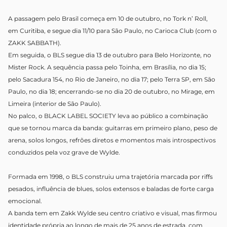
A passagem pelo Brasil começa em 10 de outubro, no Tork n’ Roll,
em Curitiba, e segue dia 11/10 para São Paulo, no Carioca Club (com o
ZAKK SABBATH).
Em seguida, o BLS segue dia 13 de outubro para Belo Horizonte, no
Mister Rock. A sequência passa pelo Toinha, em Brasília, no dia 15;
pelo Sacadura 154, no Rio de Janeiro, no dia 17; pelo Terra SP, em São
Paulo, no dia 18; encerrando-se no dia 20 de outubro, no Mirage, em
Limeira (interior de São Paulo).
No palco, o BLACK LABEL SOCIETY leva ao público a combinação
que se tornou marca da banda: guitarras em primeiro plano, peso de
arena, solos longos, refrões diretos e momentos mais introspectivos
conduzidos pela voz grave de Wylde.
Formada em 1998, o BLS construiu uma trajetória marcada por riffs
pesados, influência de blues, solos extensos e baladas de forte carga
emocional.
A banda tem em Zakk Wylde seu centro criativo e visual, mas firmou
identidade própria ao longo de mais de 25 anos de estrada, com