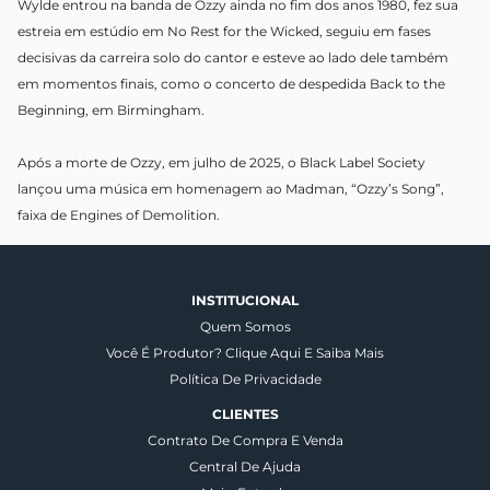
Wylde entrou na banda de Ozzy ainda no fim dos anos 1980, fez sua
estreia em estúdio em No Rest for the Wicked, seguiu em fases
decisivas da carreira solo do cantor e esteve ao lado dele também
em momentos finais, como o concerto de despedida Back to the
Beginning, em Birmingham.
Após a morte de Ozzy, em julho de 2025, o Black Label Society
lançou uma música em homenagem ao Madman, “Ozzy’s Song”,
faixa de Engines of Demolition.
INSTITUCIONAL
Quem Somos
Você É Produtor? Clique Aqui E Saiba Mais
Política De Privacidade
CLIENTES
Contrato De Compra E Venda
Central De Ajuda