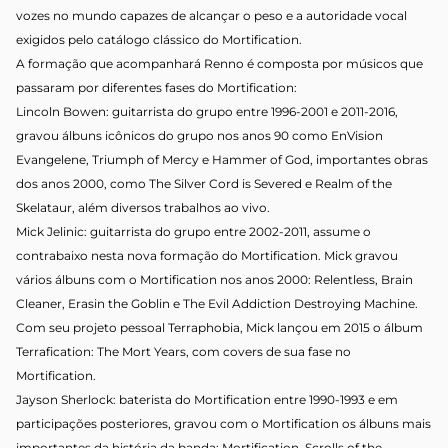
vozes no mundo capazes de alcançar o peso e a autoridade vocal
exigidos pelo catálogo clássico do Mortification.
A formação que acompanhará Renno é composta por músicos que
passaram por diferentes fases do Mortification:
Lincoln Bowen: guitarrista do grupo entre 1996-2001 e 2011-2016,
gravou álbuns icônicos do grupo nos anos 90 como EnVision
Evangelene, Triumph of Mercy e Hammer of God, importantes obras
dos anos 2000, como The Silver Cord is Severed e Realm of the
Skelataur, além diversos trabalhos ao vivo.
Mick Jelinic: guitarrista do grupo entre 2002-2011, assume o
contrabaixo nesta nova formação do Mortification. Mick gravou
vários álbuns com o Mortification nos anos 2000: Relentless, Brain
Cleaner, Erasin the Goblin e The Evil Addiction Destroying Machine.
Com seu projeto pessoal Terraphobia, Mick lançou em 2015 o álbum
Terrafication: The Mort Years, com covers de sua fase no
Mortification.
Jayson Sherlock: baterista do Mortification entre 1990-1993 e em
participações posteriores, gravou com o Mortification os álbuns mais
importantes da história da banda: Mortification, Scrolls of the