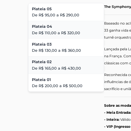
The Symphony 
Plateia 05
De R$ 95,00 a R$ 290,00
Baseado no acl
Plateia 04
33 ganha vida 
De R$ 110,00 a R$ 320,00
turnê orquestra
Plateia 03
Lançada pela La
De R$ 130,00 a R$ 360,00
na França. Comp
Plateia 02
clássicas com 
De R$ 165,00 a R$ 430,00
Reconhecida co
Plateia 01
influências de 
De R$ 200,00 a R$ 500,00
sacrifício e un
Sobre as modal
- Meia Entrada
- Inteira:
Válido
- VIP (Ingress