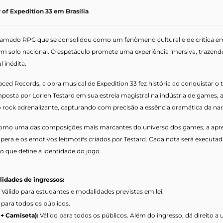
of Expedition 33 em Brasília
amado RPG que se consolidou como um fenômeno cultural e de crítica em 20
em solo nacional. O espetáculo promete uma experiência imersiva, trazend
l inédita.
ced Records, a obra musical de Expedition 33 fez história ao conquistar o t
osta por Lorien Testard em sua estreia magistral na indústria de games, a
o rock adrenalizante, capturando com precisão a essência dramática da nar
mo uma das composições mais marcantes do universo dos games, a apresen
ópera e os emotivos leitmotifs criados por Testard. Cada nota será executa
ião que define a identidade do jogo.
idades de ingressos:
:
Válido para estudantes e modalidades previstas em lei.
 para todos os públicos.
o + Camiseta):
Válido para todos os públicos. Além do ingresso, dá direito a