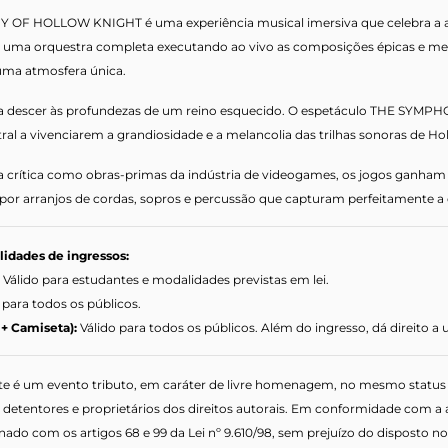
OF HOLLOW KNIGHT é uma experiência musical imersiva que celebra a acl
z uma orquestra completa executando ao vivo as composições épicas e mela
ma atmosfera única.
a descer às profundezas de um reino esquecido. O espetáculo THE SYMP
al a vivenciarem a grandiosidade e a melancolia das trilhas sonoras de Ho
 crítica como obras-primas da indústria de videogames, os jogos ganham
r arranjos de cordas, sopros e percussão que capturam perfeitamente a e
idades de ingressos:
:
Válido para estudantes e modalidades previstas em lei.
 para todos os públicos.
 + Camiseta):
Válido para todos os públicos. Além do ingresso, dá direito a
te é um evento tributo, em caráter de livre homenagem, no mesmo status d
detentores e proprietários dos direitos autorais. Em conformidade com a alí
ado com os artigos 68 e 99 da Lei nº 9.610/98, sem prejuízo do disposto no a