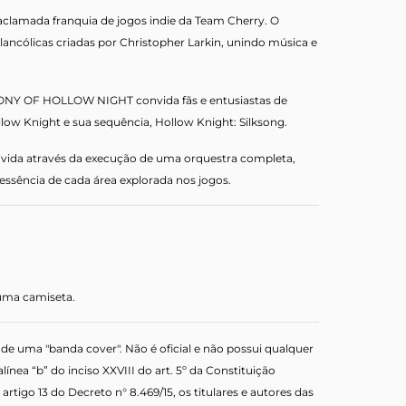
amada franquia de jogos indie da Team Cherry. O
ncólicas criadas por Christopher Larkin, unindo música e
HONY OF HOLLOW NIGHT convida fãs e entusiastas de
llow Knight e sua sequência, Hollow Knight: Silksong.
 vida através da execução de uma orquestra completa,
ssência de cada área explorada nos jogos.
 uma camiseta.
e uma "banda cover". Não é oficial e não possui qualquer
nea “b” do inciso XXVIII do art. 5º da Constituição
rtigo 13 do Decreto n° 8.469/15, os titulares e autores das