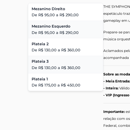
THE SYMPHONY 
Mezanino Direito
espetáculo tra
De R$ 95,00 a R$ 290,00
gameplay em u
Mezanino Esquerdo
Prepare-se par
De R$ 95,00 a R$ 290,00
música orquestr
Plateia 2
De R$ 130,00 a R$ 360,00
Aclamados pela
acompanhada po
Plateia 3
De R$ 130,00 a R$ 360,00
Sobre as modal
Plateia 1
- Meia Entrada
De R$ 175,00 a R$ 450,00
- Inteira:
Válido
- VIP (Ingresso
Importante:
es
relação com os 
Federal, combin