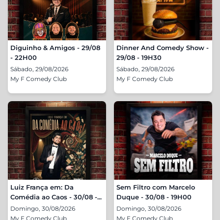
Diguinho & Amigos - 29/08
Dinner And Comedy Show -
- 22H00
29/08 - 19H30
Sábado, 29/08/2026
Sábado, 29/08/2026
My F Comedy Club
My F Comedy Club
Luiz França em: Da
Sem Filtro com Marcelo
Comédia ao Caos - 30/08 -...
Duque - 30/08 - 19H00
Domingo, 30/08/2026
Domingo, 30/08/2026
My F Comedy Club
My F Comedy Club