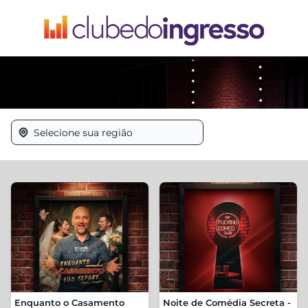
STAND UP COMEDY
Enquanto o Casamento
Noite de Comédia Secreta -