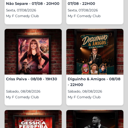
Não Separe - 07/08 - 20H00
07/08 - 22H00
Sexta, 07/08/2026
Sexta, 07/08/2026
My F Comedy Club
My F Comedy Club
Criss Paiva - 08/08 - 19H30
Diguinho & Amigos - 08/08
- 22H00
Sábado, 08/08/2026
Sábado, 08/08/2026
My F Comedy Club
My F Comedy Club