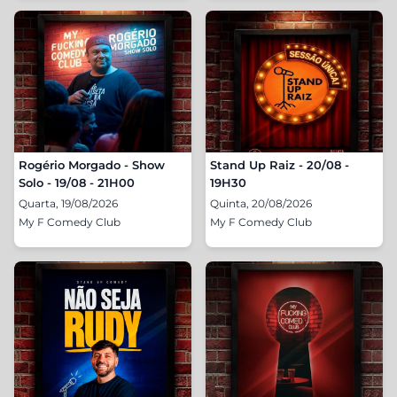
Rogério Morgado - Show
Stand Up Raiz - 20/08 -
Solo - 19/08 - 21H00
19H30
Quarta, 19/08/2026
Quinta, 20/08/2026
My F Comedy Club
My F Comedy Club