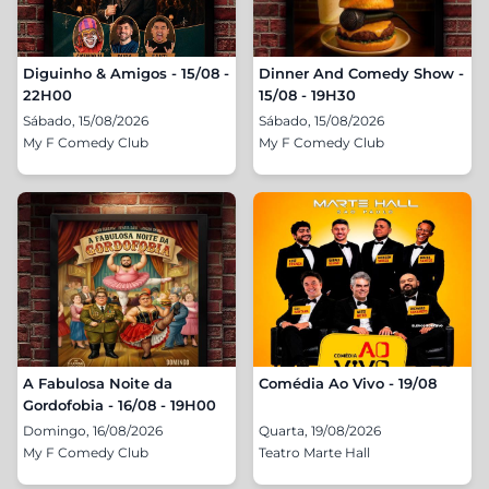
Diguinho & Amigos - 15/08 -
Dinner And Comedy Show -
22H00
15/08 - 19H30
Sábado, 15/08/2026
Sábado, 15/08/2026
My F Comedy Club
My F Comedy Club
A Fabulosa Noite da
Comédia Ao Vivo - 19/08
Gordofobia - 16/08 - 19H00
Domingo, 16/08/2026
Quarta, 19/08/2026
My F Comedy Club
Teatro Marte Hall