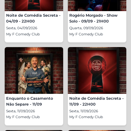
Noite de Comédia Secreta -
Rogério Morgado - Show
04/09 - 22H00
Solo - 09/09 - 21H00
Sexta, 04/09/2026
Quarta, 09/09/2026
My F Comedy Club
My F Comedy Club
Enquanto o Casamento
Noite de Comédia Secreta -
Não Separe - 11/09
11/09 - 22H00
Sexta, 11/09/2026
Sexta, 11/09/2026
My F Comedy Club
My F Comedy Club