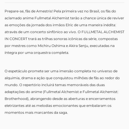
Prepare-se, fãs de Amestris! Pela primeira vez no Brasil, os fãs do
aclamado anime Fullmetal Alchemist terão a chance única de reviver
as emoções da jornada dos irmãos Elric de uma maneira inédita:
através de um concerto sinfônico ao vivo. O FULLMETAL ALCHEMIST
IN CONCERT trará as trilhas sonoras icônicas da série, compostas
por mestres como Michiru Oshima e Akira Senju, executadas na
íntegra por uma orquestra completa.
O espetáculo promete ser uma imersão completa no universo de
alquimia, drama e ação que conquistou milhões de fãs ao redor do
mundo. O repertório incluirá temas memoráveis das duas
adaptações do anime (Fullmetal Alchemist e Fullmetal Alchemist:
Brotherhood), abrangendo desde as aberturas e encerramentos
eletrizantes até as melodias emocionantes que embalaram os
momentos mais marcantes da saga.