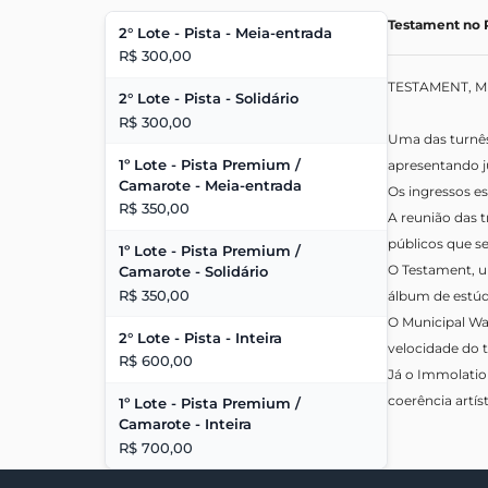
Testament no R
2° Lote - Pista - Meia-entrada
R$ 300,00
TESTAMENT, M
2° Lote - Pista - Solidário
R$ 300,00
Uma das turnê
1º Lote - Pista Premium /
apresentando j
Camarote - Meia-entrada
Os ingressos es
R$ 350,00
A reunião das 
públicos que se
1º Lote - Pista Premium /
O Testament, u
Camarote - Solidário
R$ 350,00
álbum de estúd
O Municipal Wa
2° Lote - Pista - Inteira
velocidade do t
R$ 600,00
Já o Immolatio
coerência artí
1º Lote - Pista Premium /
Camarote - Inteira
R$ 700,00