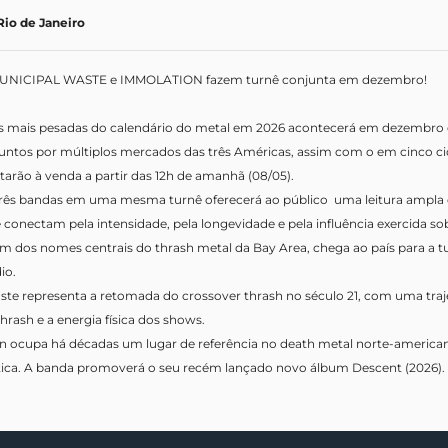
io de Janeiro
UNICIPAL WASTE e IMMOLATION fazem turnê conjunta em dezembro!
s mais pesadas do calendário do metal em 2026 acontecerá em dezem
untos por múltiplos mercados das três Américas, assim com o em cinco cid
tarão à venda a partir das 12h de amanhã (08/05).
três bandas em uma mesma turnê oferecerá ao público uma leitura ampla d
 conectam pela intensidade, pela longevidade e pela influência exercida s
m dos nomes centrais do thrash metal da Bay Area, chega ao país para a t
io.
ste representa a retomada do crossover thrash no século 21, com uma traje
hrash e a energia física dos shows.
n ocupa há décadas um lugar de referência no death metal norte-americ
stica. A banda promoverá o seu recém lançado novo álbum Descent (2026).