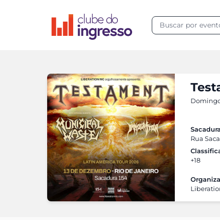
Test
Domingo,
Sacadura
Rua Sacad
Classifi
+18
Organiza
Liberati