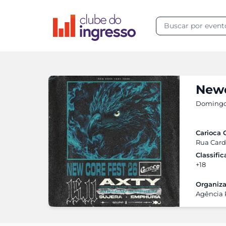
Newc
Domingo,
Carioca 
Rua Carde
Classifi
+18
Organiza
Agência