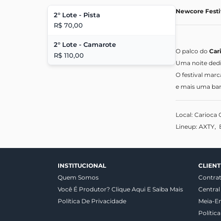
Newcore Festi
2° Lote - Pista
R$ 70,00
2° Lote - Camarote
O palco do
Car
R$ 110,00
Uma noite dedi
O festival mar
e mais uma ban
Local: Carioca 
Lineup: AXTY, 
INSTITUCIONAL
CLIENT
Quem Somos
Contra
Você É Produtor? Clique Aqui E Saiba Mais
Central
Política De Privacidade
Meia-E
Polític