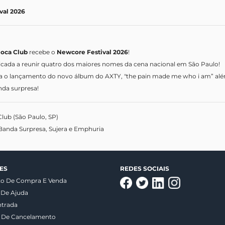
val 2026
ioca Club
recebe o
Newcore Festival 2026
!
cada a reunir quatro dos maiores nomes da cena nacional em São Paulo!
ca o lançamento do novo álbum do AXTY, "the pain made me who i am” além
da surpresa!
Club (São Paulo, SP)
Banda Surpresa, Sujera e Emphuria
ES
REDES SOCIAIS
to De Compra E Venda
 De Ajuda
ntrada
a De Cancelamento