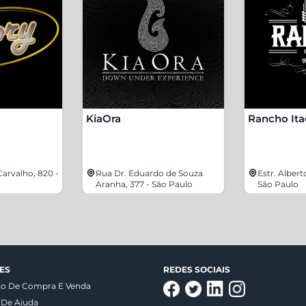
KiaOra
Rancho It
arvalho, 820 -
Rua Dr. Eduardo de Souza
Estr. Albert
Aranha, 377 - São Paulo
São Paulo
ES
REDES SOCIAIS
to De Compra E Venda
 De Ajuda