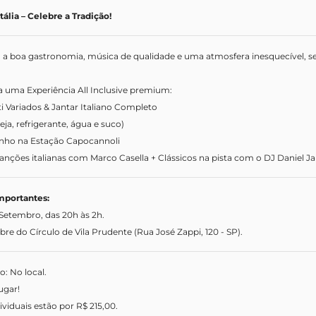
ália – Celebre a Tradição!
a a boa gastronomia, música de qualidade e uma atmosfera inesquecível, s
a uma Experiência All Inclusive premium:
ti Variados & Jantar Italiano Completo
ja, refrigerante, água e suco)
inho na Estação Capocannoli
anções italianas com Marco Casella + Clássicos na pista com o DJ Daniel J
mportantes:
Setembro, das 20h às 2h.
re do Círculo de Vila Prudente (Rua José Zappi, 120 - SP).
: No local.
ugar!
ividuais estão por R$ 215,00.