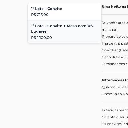
Uma Noite na It
1º Lote - Convite
R$ 215,00
Se você apreci
1º Lote - Convite + Mesa com 06
marcado!
Lugares
Prepare-se par
R$ 1.100,00
Ilha de Antipas
Open Bar (Cerve
Cannoli fresqu
O melhor das c
Informações I
Quando: 26 de 
Onde: Salão Nob
Estacionamento
Garanta o seu l
Os convites ind