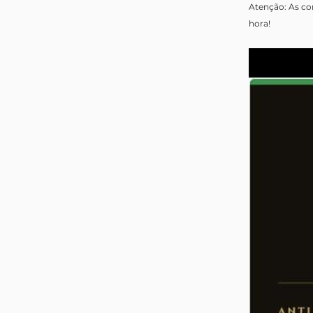
Atenção: As co
hora!