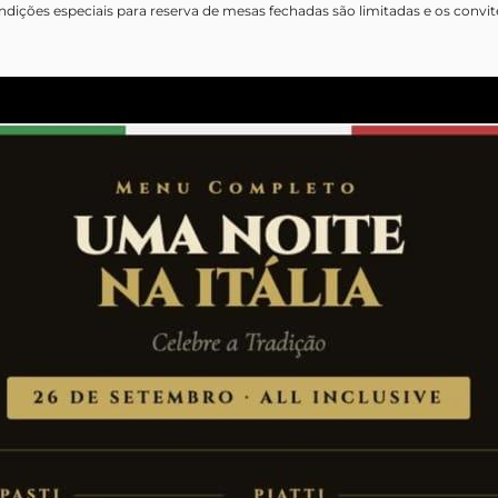
ndições especiais para reserva de mesas fechadas são limitadas e os convi