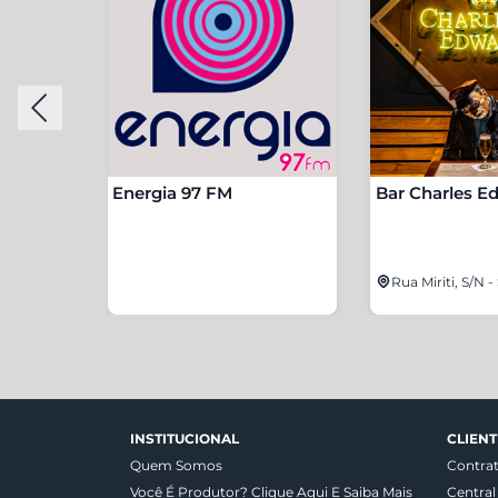
Energia 97 FM
Bar Charles E
4200 - São
Rua Miriti, S/N 
INSTITUCIONAL
CLIENT
Quem Somos
Contra
Você É Produtor? Clique Aqui E Saiba Mais
Central