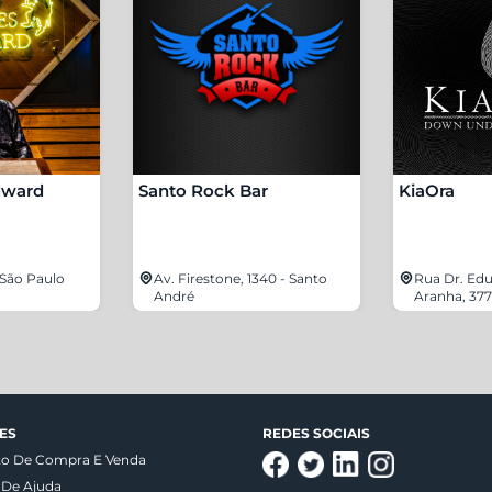
dward
Santo Rock Bar
KiaOra
- São Paulo
Av. Firestone, 1340 - Santo
Rua Dr. Ed
André
Aranha, 377
ES
REDES SOCIAIS
to De Compra E Venda
 De Ajuda