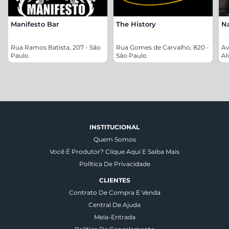
Manifesto Bar
The History
N
Rua Ramos Batista, 207 - São
Rua Gomes de Carvalho, 820 -
Av
Paulo
São Paulo
Al
INSTITUCIONAL
Quem Somos
Você É Produtor? Clique Aqui E Saiba Mais
Política De Privacidade
CLIENTES
Contrato De Compra E Venda
Central De Ajuda
Meia-Entrada