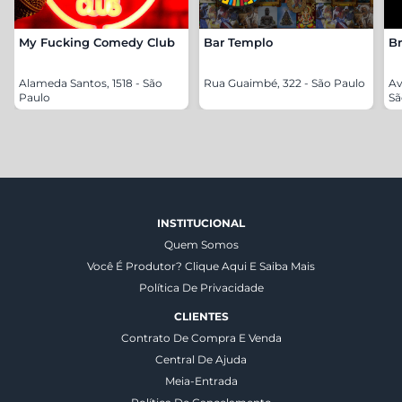
My Fucking Comedy Club
Bar Templo
Br
Alameda Santos, 1518 - São
Rua Guaimbé, 322 - São Paulo
Av
Paulo
Sã
INSTITUCIONAL
Quem Somos
Você É Produtor? Clique Aqui E Saiba Mais
Política De Privacidade
CLIENTES
Contrato De Compra E Venda
Central De Ajuda
Meia-Entrada