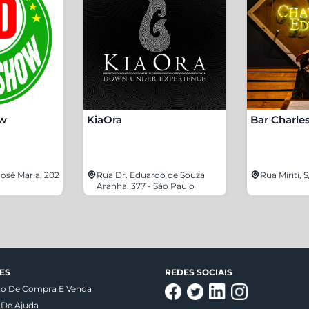
ow
KiaOra
Bar Charle
osé Maria, 202
Rua Dr. Eduardo de Souza
Rua Miriti, 
Aranha, 377 - São Paulo
ES
REDES SOCIAIS
to De Compra E Venda
 De Ajuda