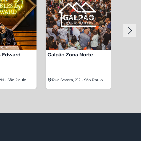
s Edward
Galpão Zona Norte
Carioca
S/N - São Paulo
Rua Severa, 212 - São Paulo
Rua Car
São Pa