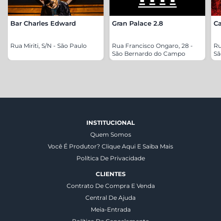
Bar Charles Edward
Gran Palace 2.8
Ca
Rua Miriti, S/N - São Paulo
Rua Francisco Ongaro, 28 -
Ru
São Bernardo do Campo
Sã
INSTITUCIONAL
Quem Somos
Você É Produtor? Clique Aqui E Saiba Mais
Política De Privacidade
CLIENTES
Contrato De Compra E Venda
Central De Ajuda
Meia-Entrada