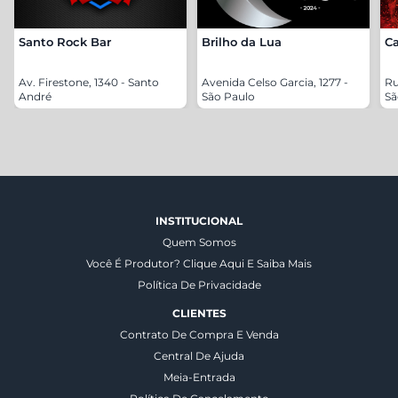
Santo Rock Bar
Brilho da Lua
Ca
Av. Firestone, 1340 - Santo
Avenida Celso Garcia, 1277 -
Ru
André
São Paulo
Sã
INSTITUCIONAL
Quem Somos
Você É Produtor? Clique Aqui E Saiba Mais
Política De Privacidade
CLIENTES
Contrato De Compra E Venda
Central De Ajuda
Meia-Entrada