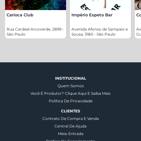
Carioca Club
Império Espeto Bar
C
Rua Cardeal Arcoverde, 2899 -
Avenida Afonso de Sampaio e
Av
São Paulo
Sousa, 3180 - São Paulo
Gu
INSTITUCIONAL
Quem Somos
Você É Produtor? Clique Aqui E Saiba Mais
Política De Privacidade
CLIENTES
Contrato De Compra E Venda
Central De Ajuda
Meia-Entrada