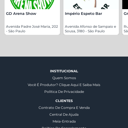
GD Arena Show
Império Espeto Bar
Gr
Avenida Padre José Maria, 202
Avenida Afonso de Sampaio e
Ru
- São Paulo
Sousa, 3180 - São Paulo
Sã
INSTITUCIONAL
Quem Somos
Você É Produtor? Clique Aqui E Saiba Mais
Política De Privacidade
CLIENTES
Contrato De Compra E Venda
Central De Ajuda
Meia-Entrada