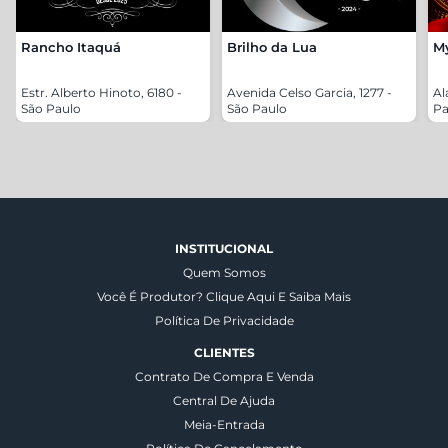
Rancho Itaquá
Brilho da Lua
M
Estr. Alberto Hinoto, 6180 -
Avenida Celso Garcia, 1277 -
Al
São Paulo
São Paulo
Pa
INSTITUCIONAL
Quem Somos
Você É Produtor? Clique Aqui E Saiba Mais
Política De Privacidade
CLIENTES
Contrato De Compra E Venda
Central De Ajuda
Meia-Entrada