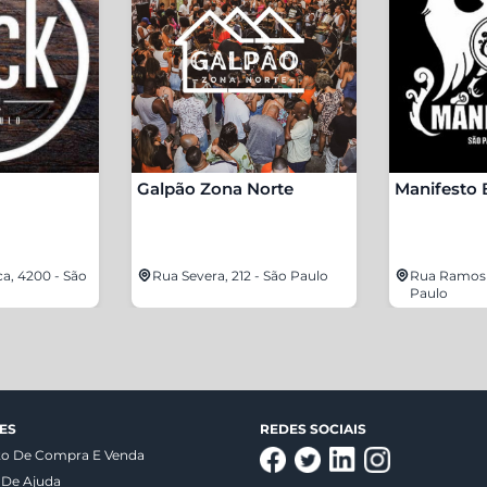
Galpão Zona Norte
Manifesto 
ca, 4200 - São
Rua Severa, 212 - São Paulo
Rua Ramos B
Paulo
ES
REDES SOCIAIS
to De Compra E Venda
 De Ajuda