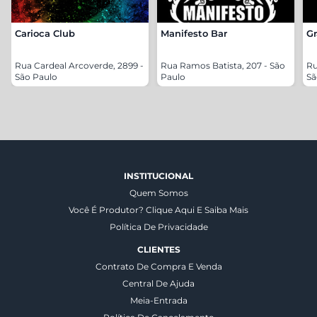
Carioca Club
Manifesto Bar
Gr
Rua Cardeal Arcoverde, 2899 -
Rua Ramos Batista, 207 - São
Ru
São Paulo
Paulo
Sã
INSTITUCIONAL
Quem Somos
Você É Produtor? Clique Aqui E Saiba Mais
Política De Privacidade
CLIENTES
Contrato De Compra E Venda
Central De Ajuda
Meia-Entrada