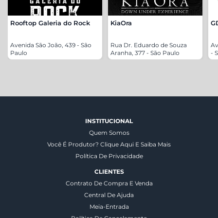
Rooftop Galeria do Rock
KiaOra
G
Avenida São João, 439 - São
Rua Dr. Eduardo de Souza
Av
Paulo
Aranha, 377 - São Paulo
- 
INSTITUCIONAL
Quem Somos
Você É Produtor? Clique Aqui E Saiba Mais
Política De Privacidade
CLIENTES
Contrato De Compra E Venda
Central De Ajuda
Meia-Entrada