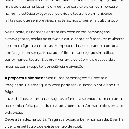
mais do que uma festa - é um
convite para explorar, com leveza e
humor, a estética exagerada, colorida e teatral de um universo
fantasioso que sempre viveu nas telas, nos clipes e na cultura pop.
Nesta noite, os homens entram em cena como personagens
extravagantes, cheios de atitude e estilo como cafetões . As mulheres
assumem figuras sedutoras e
empoderadas, celebrando a própria
confiança e presença. Nada aqui é literal: tudo é jogo simbólico,
performance, teatro. É sobre viver uma versão mais ousada de si
mesmo, com respeito, consciência e diversão.
A proposta é simples:
* Vestir uma personagem * Libertar o
imaginário. Celebrar quem você pode ser - quando o cotidiano tira
folga.
Luzes, brilhos, estampas, exageros e fantasia se encontram em uma
noite única, feita para adultos que sabem transformar limites em arte
e diversão.
Deixe a timidez na porta. Traga sua ousadia bem-humorada. E venha
viver o espetáculo que existe dentro de você.