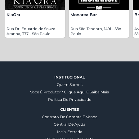
KiaOra
Monarca Bar
Br
Rua Dr. Eduardo de Souza
Rua São Teodoro, 1491 - São
Av
Aranha, 377 - São Paulo
Paulo
Sã
INSTITUCIONAL
Quem Somos
Você É Produtor? Clique Aqui E Saiba Mais
Política De Privacidade
CLIENTES
Contrato De Compra E Venda
Central De Ajuda
Meia-Entrada