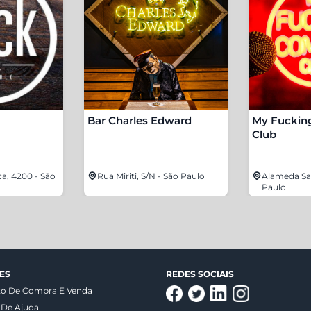
Bar Charles Edward
My Fuckin
Club
ca, 4200 - São
Rua Miriti, S/N - São Paulo
Alameda San
Paulo
ES
REDES SOCIAIS
to De Compra E Venda
 De Ajuda