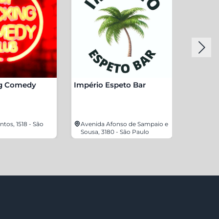
g Comedy
Império Espeto Bar
Energia
tos, 1518 - São
Avenida Afonso de Sampaio e
Sousa, 3180 - São Paulo