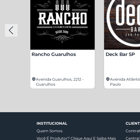
Rancho Guarulhos
Deck Bar SP
 6180 -
Avenida Guarulhos, 2212 -
Avenida Atlânti
Guarulhos
Paulo
INSTITUCIONAL
CLIENT
Quem Somos
Contra
Você É Produtor? Clique Aqui E Saiba Mais
Central