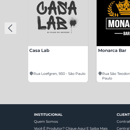
Casa Lab
Monarca Bar
lho, 820 -
Rua Loefgren, 930 - São Paulo
Rua São Teodoro
Paulo
INSTITUCIONAL
CLIENT
Quem Somos
Contra
Você É Produtor? Clique Aqui E Saiba Mais
Central