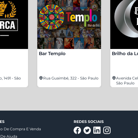
Bar Templo
Brilho da L
, 1491 - São
Rua Guaimbé, 322 - São Paulo
Avenida Cels
São Paulo
ES
REDES SOCIAIS
to De Compra E Venda
 De Ajuda