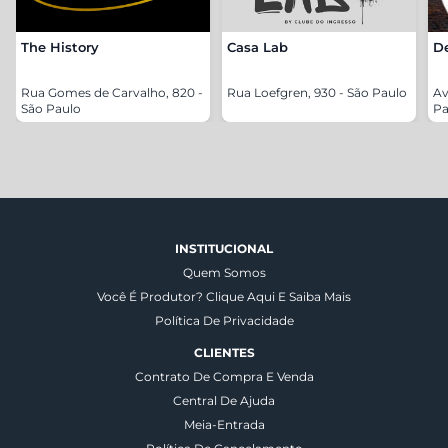
The History
Casa Lab
De
Rua Gomes de Carvalho, 820 -
Rua Loefgren, 930 - São Paulo
Av
São Paulo
Pa
INSTITUCIONAL
Quem Somos
Você É Produtor? Clique Aqui E Saiba Mais
Política De Privacidade
CLIENTES
Contrato De Compra E Venda
Central De Ajuda
Meia-Entrada