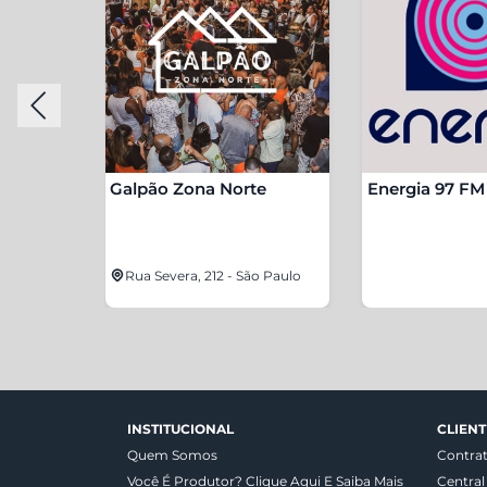
edy
Galpão Zona Norte
Energia 97 FM
8 - São
Rua Severa, 212 - São Paulo
INSTITUCIONAL
CLIENT
Quem Somos
Contra
Você É Produtor? Clique Aqui E Saiba Mais
Central