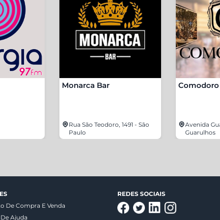
Monarca Bar
Comodoro 
Rua São Teodoro, 1491 - São
Avenida Gua
Paulo
Guarulhos
ES
REDES SOCIAIS
to De Compra E Venda
 De Ajuda