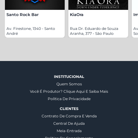
Santo Rock Bar
KiaOra
Im
Av. Firestone, 1340 - Santo
Rua Dr. Eduardo de Souza
Av
André
Aranha, 377 - São Paulo
So
INSTITUCIONAL
Quem Somos
Você É Produtor? Clique Aqui E Saiba Mais
Política De Privacidade
CLIENTES
Contrato De Compra E Venda
Central De Ajuda
Meia-Entrada