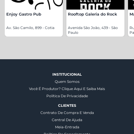
Enjoy Gastro Pub
Rooftop Galeria do Rock
Ma
Av. São Camilo, 899 - Cotia
Avenida São João, 439 - São
Ru
Paulo
Pa
INSTITUCIONAL
Quem Somos
Você É Produtor? Clique Aqui E Saiba Mais
Política De Privacidade
CLIENTES
Contrato De Compra E Venda
Central De Ajuda
Meia-Entrada