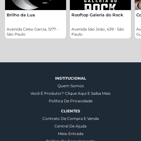
Brilho da Lua
Rooftop Galeria do Rock
C
Avenida Celso Garcia, 1277 -
Avenida São João, 439 - São
Av
São Paulo
Paulo
Gu
INSTITUCIONAL
Quem Somos
Você É Produtor? Clique Aqui E Saiba Mais
Política De Privacidade
CLIENTES
Contrato De Compra E Venda
Central De Ajuda
Meia-Entrada