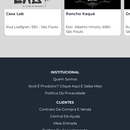
Casa Lab
Rancho Itaquá
Gr
Rua Loefgren, 930 - São Paulo
Estr. Alberto Hinoto, 6180 -
Ru
São Paulo
Sã
INSTITUCIONAL
Quem Somos
Você É Produtor? Clique Aqui E Saiba Mais
Política De Privacidade
CLIENTES
Contrato De Compra E Venda
Central De Ajuda
Meia-Entrada