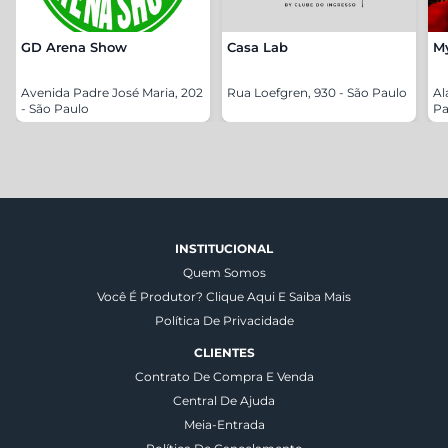
GD Arena Show
Casa Lab
M
Avenida Padre José Maria, 202
Rua Loefgren, 930 - São Paulo
Al
- São Paulo
Pa
INSTITUCIONAL
Quem Somos
Você É Produtor? Clique Aqui E Saiba Mais
Política De Privacidade
CLIENTES
Contrato De Compra E Venda
Central De Ajuda
Meia-Entrada