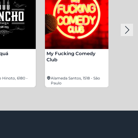
aquá
My Fucking Comedy
Enjoy G
Club
o Hinoto, 6180 -
Alameda Santos, 1518 - São
Av. São
Paulo