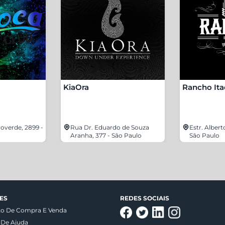
KiaOra
Rancho It
overde, 2899 -
Rua Dr. Eduardo de Souza
Estr. Albert
Aranha, 377 - São Paulo
São Paulo
ES
REDES SOCIAIS
to De Compra E Venda
 De Ajuda