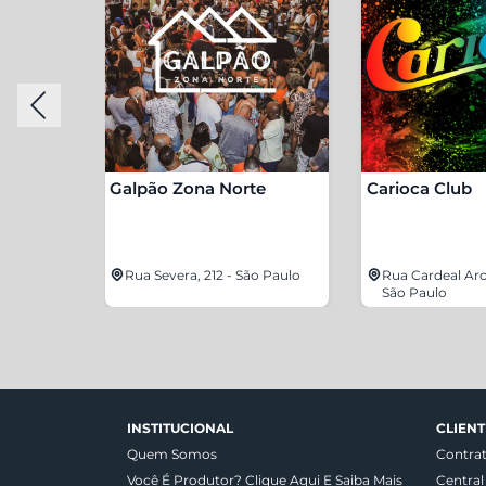
Galpão Zona Norte
Carioca Club
4200 - São
Rua Severa, 212 - São Paulo
Rua Cardeal Arc
São Paulo
INSTITUCIONAL
CLIENT
Quem Somos
Contra
Você É Produtor? Clique Aqui E Saiba Mais
Central