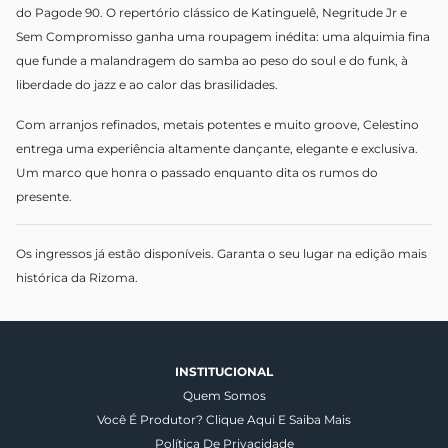
do Pagode 90. O repertório clássico de Katinguelê, Negritude Jr e
Sem Compromisso ganha uma roupagem inédita: uma alquimia fina
que funde a malandragem do samba ao peso do soul e do funk, à
liberdade do jazz e ao calor das brasilidades.
Com arranjos refinados, metais potentes e muito groove, Celestino
entrega uma experiência altamente dançante, elegante e exclusiva.
Um marco que honra o passado enquanto dita os rumos do
presente.
Os ingressos já estão disponíveis. Garanta o seu lugar na edição mais
histórica da Rizoma.
INSTITUCIONAL
Quem Somos
Você É Produtor? Clique Aqui E Saiba Mais
Política De Privacidade