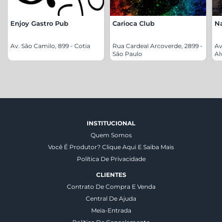
Enjoy Gastro Pub
Carioca Club
N
Av. São Camilo, 899 - Cotia
Rua Cardeal Arcoverde, 2899 -
Av
São Paulo
Al
INSTITUCIONAL
Quem Somos
Você É Produtor? Clique Aqui E Saiba Mais
Política De Privacidade
CLIENTES
Contrato De Compra E Venda
Central De Ajuda
Meia-Entrada