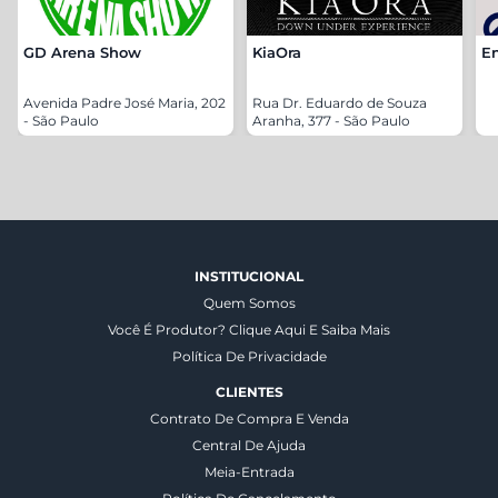
GD Arena Show
KiaOra
En
Avenida Padre José Maria, 202
Rua Dr. Eduardo de Souza
- São Paulo
Aranha, 377 - São Paulo
INSTITUCIONAL
Quem Somos
Você É Produtor? Clique Aqui E Saiba Mais
Política De Privacidade
CLIENTES
Contrato De Compra E Venda
Central De Ajuda
Meia-Entrada