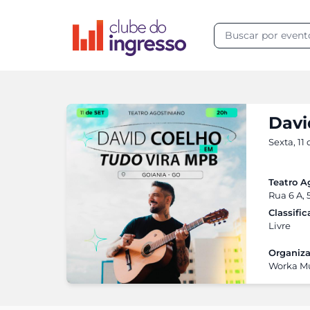
Davi
Sexta, 11
Teatro A
Rua 6 A, 
Classifi
Livre
Organiza
Worka M