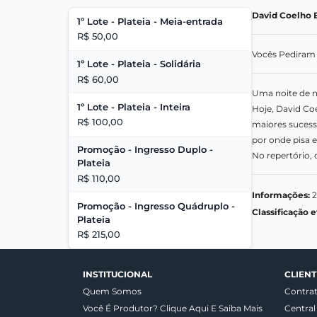
David Coelho 
1º Lote - Plateia - Meia-entrada
R$ 50,00
Vocês Pediram 
1º Lote - Plateia - Solidária
R$ 60,00
Uma noite de n
1º Lote - Plateia - Inteira
Hoje, David Co
R$ 100,00
maiores sucesso
por onde pisa 
Promoção - Ingresso Duplo -
No repertório
Plateia
R$ 110,00
Informações:
2
Promoção - Ingresso Quádruplo -
Classificação e
Plateia
R$ 215,00
INSTITUCIONAL
CLIENT
Quem Somos
Contra
Você É Produtor? Clique Aqui E Saiba Mais
Central