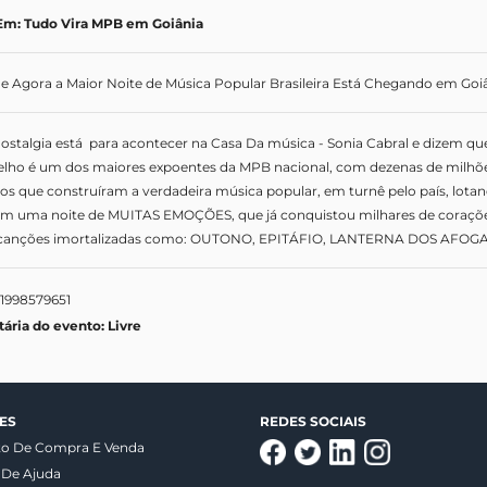
Em: Tudo Vira MPB em Goiânia
e Agora a Maior Noite de Música Popular Brasileira Está Chegando em Goiâ
ostalgia está  para acontecer na Casa Da música - Sonia Cabral e dizem qu
elho é um dos maiores expoentes da MPB nacional, com dezenas de milhões
s que construíram a verdadeira música popular, em turnê pelo país, lotand
em uma noite de MUITAS EMOÇÕES, que já conquistou milhares de corações
, canções imortalizadas como: OUTONO, EPITÁFIO, LANTERNA DOS AFOGA
1998579651
tária do evento: Livre
ES
REDES SOCIAIS
to De Compra E Venda
 De Ajuda