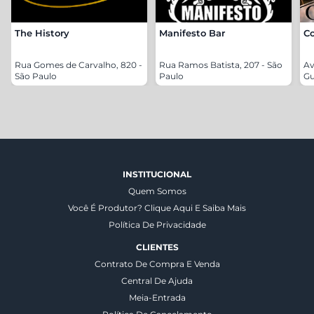
The History
Manifesto Bar
C
Rua Gomes de Carvalho, 820 -
Rua Ramos Batista, 207 - São
Av
São Paulo
Paulo
Gu
INSTITUCIONAL
Quem Somos
Você É Produtor? Clique Aqui E Saiba Mais
Política De Privacidade
CLIENTES
Contrato De Compra E Venda
Central De Ajuda
Meia-Entrada