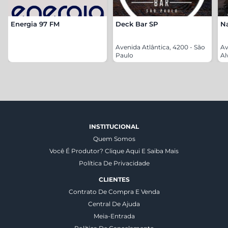
Energia 97 FM
Deck Bar SP
N
Avenida Atlântica, 4200 - São
Av
Paulo
Al
INSTITUCIONAL
Quem Somos
Você É Produtor? Clique Aqui E Saiba Mais
Política De Privacidade
CLIENTES
Contrato De Compra E Venda
Central De Ajuda
Meia-Entrada