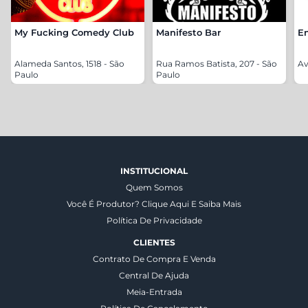
My Fucking Comedy Club
Manifesto Bar
En
Alameda Santos, 1518 - São
Rua Ramos Batista, 207 - São
Av
Paulo
Paulo
INSTITUCIONAL
Quem Somos
Você É Produtor? Clique Aqui E Saiba Mais
Política De Privacidade
CLIENTES
Contrato De Compra E Venda
Central De Ajuda
Meia-Entrada