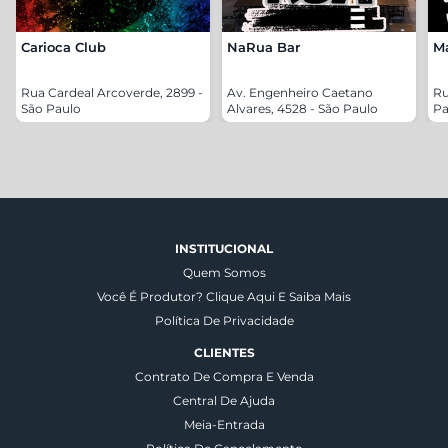
Carioca Club
NaRua Bar
Ma
Rua Cardeal Arcoverde, 2899 -
Av. Engenheiro Caetano
Ru
São Paulo
Alvares, 4528 - São Paulo
Pa
INSTITUCIONAL
Quem Somos
Você É Produtor? Clique Aqui E Saiba Mais
Política De Privacidade
CLIENTES
Contrato De Compra E Venda
Central De Ajuda
Meia-Entrada