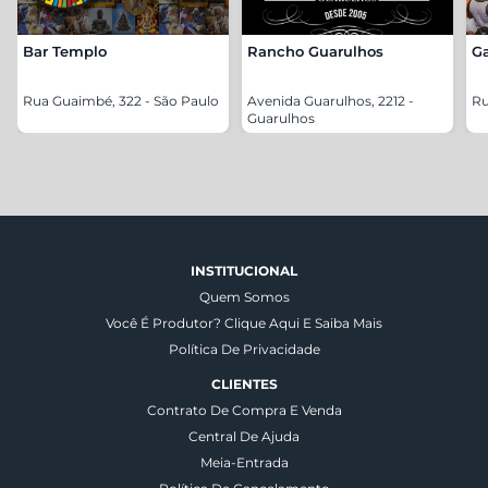
Bar Templo
Rancho Guarulhos
Ga
Rua Guaimbé, 322 - São Paulo
Avenida Guarulhos, 2212 -
Ru
Guarulhos
INSTITUCIONAL
Quem Somos
Você É Produtor? Clique Aqui E Saiba Mais
Política De Privacidade
CLIENTES
Contrato De Compra E Venda
Central De Ajuda
Meia-Entrada