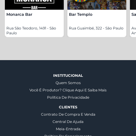
Monarca Bar
Bar Templo
Sa
Rua São Teodoro, 1491 - São
Rua Guaimbé, 322 - São Paulo
Av
Paulo
An
INSTITUCIONAL
Quem Somos
Você É Produtor? Clique Aqui E Saiba Mais
Política De Privacidade
CLIENTES
Contrato De Compra E Venda
Central De Ajuda
Meia-Entrada