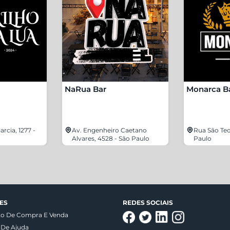
NaRua Bar
Monarca B
rcia, 1277 -
Av. Engenheiro Caetano
Rua São Teo
Alvares, 4528 - São Paulo
Paulo
ES
REDES SOCIAIS
to De Compra E Venda
 De Ajuda