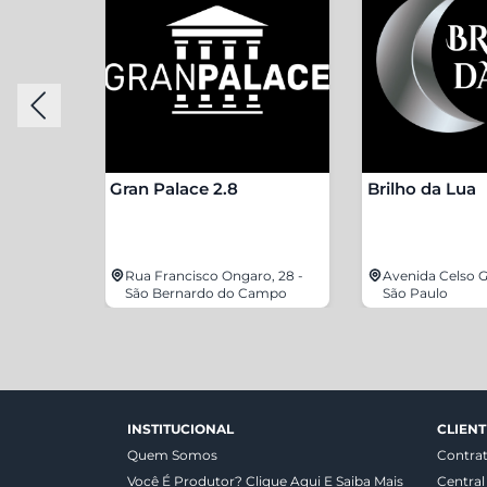
s
Gran Palace 2.8
Brilho da Lua
2212 -
Rua Francisco Ongaro, 28 -
Avenida Celso Ga
São Bernardo do Campo
São Paulo
INSTITUCIONAL
CLIENT
Quem Somos
Contra
Você É Produtor? Clique Aqui E Saiba Mais
Central