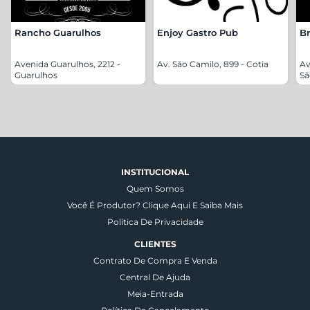
Rancho Guarulhos
Enjoy Gastro Pub
Br
Avenida Guarulhos, 2212 -
Av. São Camilo, 899 - Cotia
Av
Guarulhos
Sã
INSTITUCIONAL
Quem Somos
Você É Produtor? Clique Aqui E Saiba Mais
Política De Privacidade
CLIENTES
Contrato De Compra E Venda
Central De Ajuda
Meia-Entrada