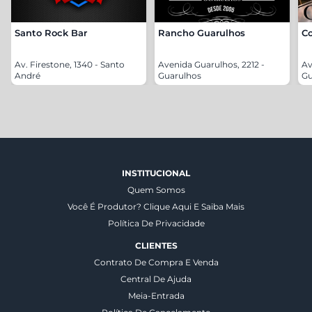
Santo Rock Bar
Rancho Guarulhos
C
Av. Firestone, 1340 - Santo
Avenida Guarulhos, 2212 -
Av
André
Guarulhos
Gu
INSTITUCIONAL
Quem Somos
Você É Produtor? Clique Aqui E Saiba Mais
Política De Privacidade
CLIENTES
Contrato De Compra E Venda
Central De Ajuda
Meia-Entrada